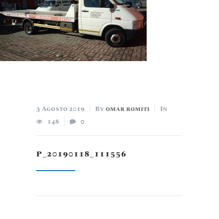
3 Agosto 2019
By
omar romiti
In
148
0
P_20190118_111556