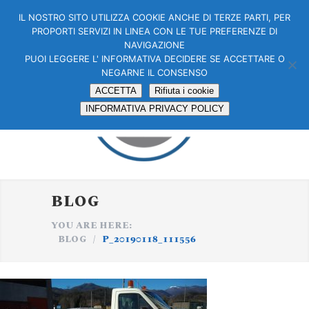
IL NOSTRO SITO UTILIZZA COOKIE ANCHE DI TERZE PARTI, PER
PROPORTI SERVIZI IN LINEA CON LE TUE PREFERENZE DI
NAVIGAZIONE
PUOI LEGGERE L' INFORMATIVA DECIDERE SE ACCETTARE O
NEGARNE IL CONSENSO
ACCETTA
Rifiuta i cookie
INFORMATIVA PRIVACY POLICY
BLOG
YOU ARE HERE:
BLOG
/
P_20190118_111556