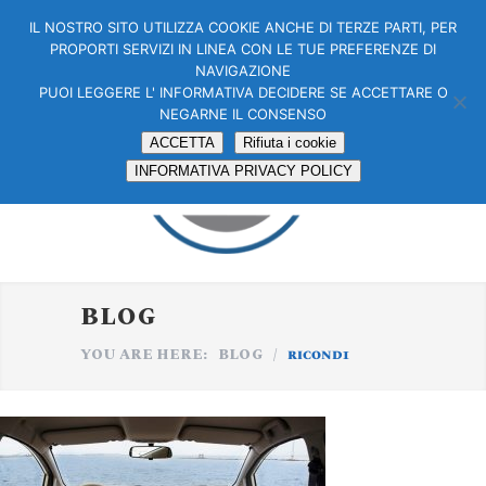
IL NOSTRO SITO UTILIZZA COOKIE ANCHE DI TERZE PARTI, PER
PROPORTI SERVIZI IN LINEA CON LE TUE PREFERENZE DI
NAVIGAZIONE
PUOI LEGGERE L' INFORMATIVA DECIDERE SE ACCETTARE O
NEGARNE IL CONSENSO
ACCETTA
Rifiuta i cookie
INFORMATIVA PRIVACY POLICY
BLOG
YOU ARE HERE:
BLOG
/
ricond1