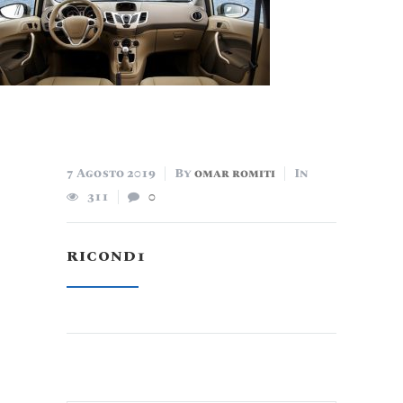
7 Agosto 2019
By
omar romiti
In
311
0
RICOND1